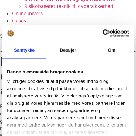
Risikobaseret teknik til cybersikkerhed
Onlineunivers
Cases
Om os
Søg
Samtykke
Detaljer
Om
IoT-cybersikkerhed er
et vigtigt pre-sales
Denne hjemmeside bruger cookies
Vi bruger cookies til at tilpasse vores indhold og
aktiv for Fluidan
annoncer, til at vise dig funktioner til sociale medier og til
at analysere vores trafik. Vi deler også oplysninger om
din brug af vores hjemmeside med vores partnere inden
Fluidan laver måleapparater, der kan måle viskositet i en
for sociale medier, annonceringspartnere og
industriel skala. IoT kommer ind i billedet, fordi Fluidan
analysepartnere. Vores partnere kan kombinere disse
gerne vil sælge deres kunder en service: Deres
data med andre oplysninger, du har givet dem, eller som
måleværdier.
de har indsamlet fra din brug af deres tjenester.
Michael Sylvest, Software Engineer, Fluidan: