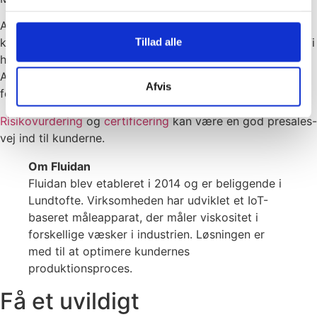
Apparatet er forbundet til nettet og samler data. Vores
Tillad alle
kunder skal kunne stole på, at data forbliver
deres
data. Vi
har nogle ekspertiser in-house, men vi kan også bruge
Alexandra Instituttets solide ekspertise både
Afvis
forretningsmæssigt og teknisk.
Risikovurdering
og
certificering
kan være en god presales-
vej ind til kunderne.
Om Fluidan
Fluidan blev etableret i 2014 og er beliggende i
Lundtofte. Virksomheden har udviklet et IoT-
baseret måleapparat, der måler viskositet i
forskellige væsker i industrien. Løsningen er
med til at optimere kundernes
produktionsproces.
Få et uvildigt