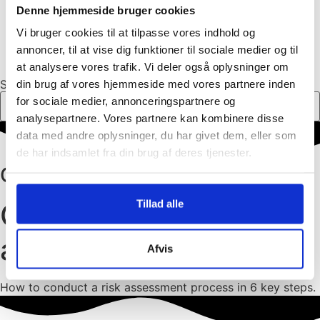
Denne hjemmeside bruger cookies
Risikobaseret teknik til cybersikkerhed
Onlineunivers
Vi bruger cookies til at tilpasse vores indhold og
Cases
annoncer, til at vise dig funktioner til sociale medier og til
Om os
at analysere vores trafik. Vi deler også oplysninger om
Søg
din brug af vores hjemmeside med vores partnere inden
for sociale medier, annonceringspartnere og
analysepartnere. Vores partnere kan kombinere disse
data med andre oplysninger, du har givet dem, eller som
de har indsamlet fra din brug af deres tjenester.
Guide:
Tillad alle
Guide to the risk
assessment process
Afvis
How to conduct a risk assessment process in 6 key steps.