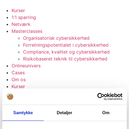
Videre
til
Kurser
indhold
1:1 sparring
Netværk
Masterclasses
Organisatorisk cybersikkerhed
Forretningspotentialet i cybersikkerhed
Compliance, kvalitet og cybersikkerhed
Risikobaseret teknik til cybersikkerhed
Onlineunivers
Cases
Om os
Kurser
1:1 sparring
Netværk
Masterclasses
Samtykke
Detaljer
Om
Organisatorisk cybersikkerhed
Forretningspotentialet i cybersikkerhed
Compliance, kvalitet og cybersikkerhed