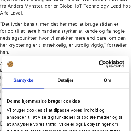
fra Anders Mynster, der er Global IoT Technology Lead hos
Alfa Laval.
“Det lyder banalt, men det her med at bruge sådan et
forløb til at lære hinandens styrker at kende og få nogle
nedslagspunkter, hvor vi snakker mere end bare, om den
her kryptering er tilstrækkelig, er utrolig vigtig,” fortæller
han.
Alfa Laval producerer blandt andet separationsudstyr, som
kan adskille faste stoffer fra flydende væsker. Maskinerne
bliver blandt andet brugt i spildevandsanlæg,
Samtykke
Detaljer
Om
fødevareproduktion, herunder i fiskeindustrien og inden
for maritim transport. Når tankskibe har været en tur
gennem Panamakanalen og skal tømme ballasttankene, så
Denne hjemmeside bruger cookies
sørger Alfa Lavals udstyr for, at der ikke kommer invasive
Vi bruger cookies til at tilpasse vores indhold og
dyrearter med.
annoncer, til at vise dig funktioner til sociale medier og til
Det er helt bevidst, at vi er så kraftigt
at analysere vores trafik. Vi deler også oplysninger om
repræsenteret, når vi snakker IoT-sikkerhed.