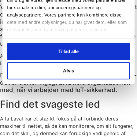
din brug af vores hjemmeside med vores partnere inden
Vi var to product owners, som ved rigtig meget
for sociale medier, annonceringspartnere og
om vores IoT-platform og hvordan den er
analysepartnere. Vores partnere kan kombinere disse
implementeret. Derudover var der
data med andre oplysninger, du har givet dem, eller som
sikkerhedsspecialister med, som skal prøve at
de har indsamlet fra din brug af deres tjenester.
forstå platformen og to ledere, der skulle finde
ud af, hvordan vi bedst organiserer os.
Tillad alle
Anders Mynster, Global IoT Technology Lead hos Alfa
Laval
Afvis
Det er altid det svageste led, der kan knække –
det er derfor vigtigt at få hele organisationen
med, når vi arbejder med IoT-sikkerhed.
Find det svageste led
Alfa Laval har et stærkt fokus på at forbinde deres
maskiner til nettet, så de kan monitorere, om alt fungerer,
som det skal, og dermed kan forudsige vedligehold af